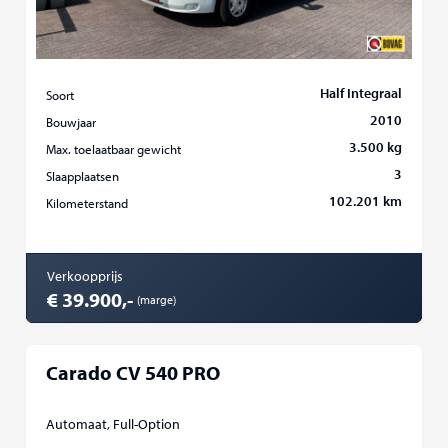
Half Integraal
Soort
2010
Bouwjaar
3.500 kg
Max. toelaatbaar gewicht
3
Slaapplaatsen
102.201 km
Kilometerstand
Verkoopprijs
€ 39.900,-
(marge)
Carado CV 540 PRO
Automaat, Full-Option