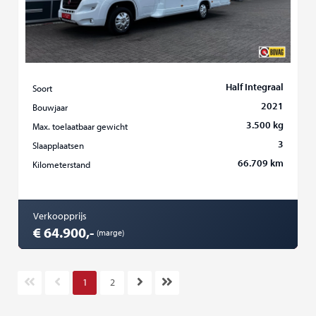
Half Integraal
Soort
2021
Bouwjaar
3.500 kg
Max. toelaatbaar gewicht
3
Slaapplaatsen
66.709 km
Kilometerstand
Verkoopprijs
€ 64.900,-
(marge)
1
2