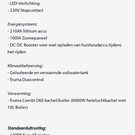
- LED-Verlichting
- 230V Stopcontact
Energiesysteem;
- 210Ah lithium accu
- 100W Zonnepaneel
- DC-DC Booster voor snel opladen van huishoudaccu tijdens
het rijden
Klimaatbeheersing;
- Geïsoleerde en verwarmde vuilwatertank
- Truma Duocontrol
Verwarming;
- Truma Combi D6E kachel/boiler (6000W heteluchtkachel met
10L Boiler)
Standaarduitrusting;
- 140PK Euro 6E motor