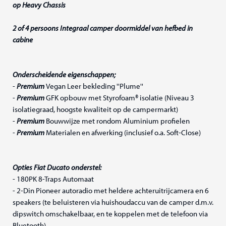
op Heavy Chassis
2 of 4 persoons Integraal camper doormiddel van hefbed in
cabine
Onderscheidende eigenschappen;
-
Premium
Vegan Leer bekleding ''Plume''
-
Premium
GFK opbouw met Styrofoam® isolatie (Niveau 3
isolatiegraad, hoogste kwaliteit op de campermarkt)
-
Premium
Bouwwijze met rondom Aluminium profielen
-
Premium
Materialen en afwerking (inclusief o.a. Soft-Close)
Opties Fiat Ducato onderstel:
- 180PK 8-Traps Automaat
- 2-Din Pioneer autoradio met heldere achteruitrijcamera en 6
speakers (te beluisteren via huishoudaccu van de camper d.m.v.
dipswitch omschakelbaar, en te koppelen met de telefoon via
Bluetooth)