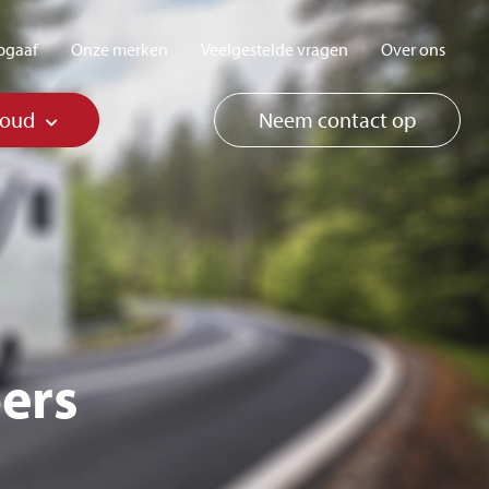
pgaaf
Onze merken
Veelgestelde vragen
Over ons
houd
Neem contact op
ers