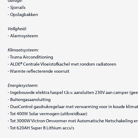
Garage:
- Sjorrails
- Opslagbakken
Veiligheid:
- Alarmsysteem
Klimaatsysteem:
- Truma Airconditioning
- ALDE® Centrale Vloeistofkachel met rondom radiatoren
- Warmte reflecterende voorruit
Energiesysteem:
- Ingebouwde elektra haspel t.b.v. aansluiten 230V aan camper (ge
- Buitengasaansluiting
- DuoControl gasdrukregelaar met verwarming voor in koude klima
- Tot 400W Solar vermogen (uitbreidbaar)
- Tot 3000W Victron Omvormer met Automatische Netschakeling en
- Tot 620AH Super B Lithium accu's