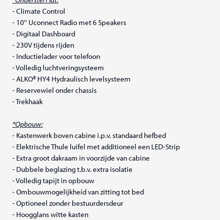
- Climate Control
- 10'' Uconnect Radio met 6 Speakers
- Digitaal Dashboard
- 230V tijdens rijden
- Inductielader voor telefoon
- Volledig luchtveringsysteem
- ALKO® HY4 Hydraulisch levelsysteem
- Reservewiel onder chassis
- Trekhaak
*Opbouw:
- Kastenwerk boven cabine i.p.v. standaard hefbed
- Elektrische Thule luifel met additioneel een LED-Strip
- Extra groot dakraam in voorzijde van cabine
- Dubbele beglazing t.b.v. extra isolatie
- Volledig tapijt in opbouw
- Ombouwmogelijkheid van zitting tot bed
- Optioneel zonder bestuurdersdeur
- Hoogglans witte kasten