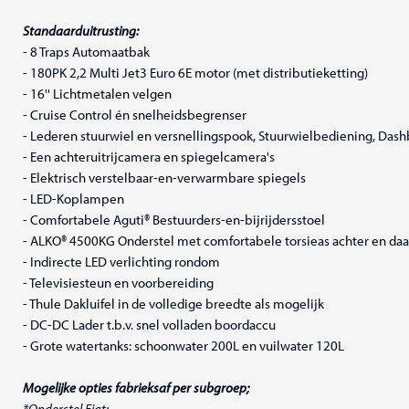
Standaarduitrusting:
- 8 Traps Automaatbak
- 180PK 2,2 Multi Jet3 Euro 6E motor (met distributieketting)
- 16'' Lichtmetalen velgen
- Cruise Control én snelheidsbegrenser
- Lederen stuurwiel en versnellingspook, Stuurwielbediening, Da
- Een achteruitrijcamera en spiegelcamera's
- Elektrisch verstelbaar-en-verwarmbare spiegels
- LED-Koplampen
- Comfortabele Aguti® Bestuurders-en-bijrijdersstoel
- ALKO® 4500KG Onderstel met comfortabele torsieas achter en da
- Indirecte LED verlichting rondom
- Televisiesteun en voorbereiding
- Thule Dakluifel in de volledige breedte als mogelijk
- DC-DC Lader t.b.v. snel volladen boordaccu
- Grote watertanks: schoonwater 200L en vuilwater 120L
Mogelijke opties fabrieksaf per subgroep;
*Onderstel Fiat: