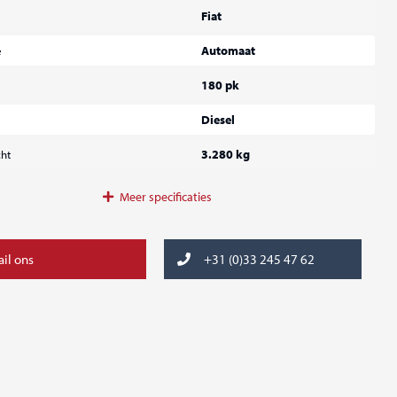
Fiat
Automaat
e
180 pk
Diesel
3.280 kg
ht
Meer
specificaties
il ons
+31 (0)33 245 47 62