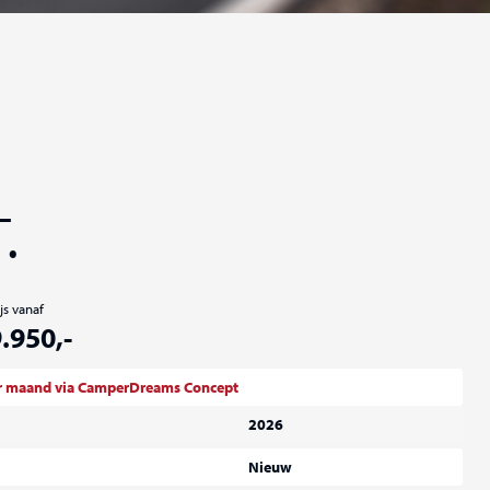
.
js vanaf
.950,-
er maand via CamperDreams Concept
2026
Nieuw