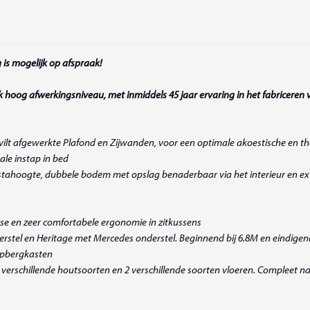
 is mogelijk op afspraak!
jk hoog afwerkingsniveau, met inmiddels 45 jaar ervaring in het fabricer
vilt afgewerkte Plafond en Zijwanden, voor een optimale akoestische en th
le instap in bed
stahoogte, dubbele bodem met opslag benaderbaar via het interieur en ext
ose en zeer comfortabele ergonomie in zitkussens
nderstel en Heritage met Mercedes onderstel. Beginnend bij 6.8M en eindigen
 opbergkasten
2 verschillende houtsoorten en 2 verschillende soorten vloeren. Compleet n