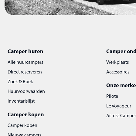
Camper huren
Camper on
Alle huurcampers
Werkplaats
Direct reserveren
Accessoires
Zoek & Boek
Onze merk
Huurvoorwaarden
Pilote
Inventarislijst
Le Voyageur
Camper kopen
Across Camper
Camper kopen
Nieuwe campers