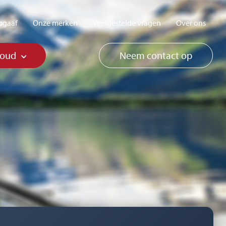
pgaaf
Onze merken
Veelgestelde vragen
Over ons
houd
Neem contact op