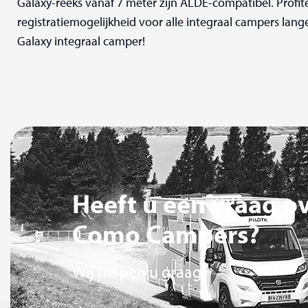
Galaxy-reeks vanaf 7 meter zijn ALDE-compatibel. Profite
registratiemogelijkheid voor alle integraal campers lange
Galaxy integraal camper!
Heeft u een vraag o
Como Campers?
Wij helpen u graag!